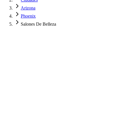
Arizona
Phoenix
Salones De Belleza
$
850
USD