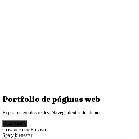
Portfolio de
páginas web
Explora ejemplos reales. Navega dentro del demo.
Spa Vanite
spavanite.com
En vivo
Spa y bienestar