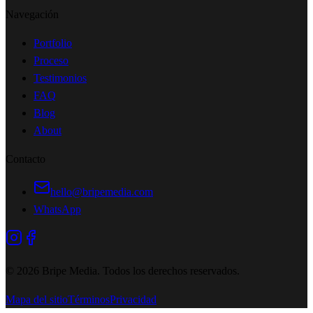
Navegación
Portfolio
Proceso
Testimonios
FAQ
Blog
About
Contacto
hello@bripemedia.com
WhatsApp
©
2026
Bripe Media.
Todos los derechos reservados
.
Mapa del sitio
Términos
Privacidad