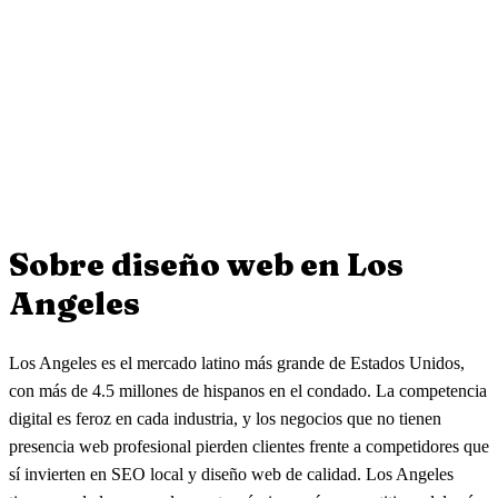
desarrollo, SEO local y lanzamiento.
¿Diseñan páginas web para food trucks y restaurantes pequeños en
Sí. Podemos hacer tu página bilingüe para captar clientes tanto
Los Angeles?
latinos como angloparlantes en tu zona.
¿La página de mi restaurante puede incluir menú digital, reservas y
Sí. Creamos páginas web para restaurantes, taquerías, food trucks y
pedidos en línea?
negocios de catering en todo Los Angeles. Cada sitio incluye menú
optimizado para celular, ubicación y horarios, Google Maps y SEO
Sí. Integramos tu menú digital, plataformas de reserva como
local para que los clientes de tu zona te encuentren primero.
OpenTable o Resy, y enlaces directos a tus apps de delivery
(DoorDash, Uber Eats) para que la página capture pedidos en vez
Sobre diseño web en
Los
de regalar tráfico a terceros.
Angeles
Los Angeles es el mercado latino más grande de Estados Unidos,
con más de 4.5 millones de hispanos en el condado. La competencia
digital es feroz en cada industria, y los negocios que no tienen
presencia web profesional pierden clientes frente a competidores que
sí invierten en SEO local y diseño web de calidad. Los Angeles