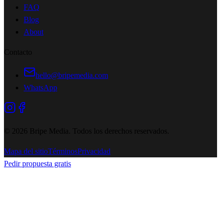
FAQ
Blog
About
Contacto
hello@bripemedia.com
WhatsApp
©
2026
Bripe Media.
Todos los derechos reservados
.
Mapa del sitio
Términos
Privacidad
Pedir propuesta gratis