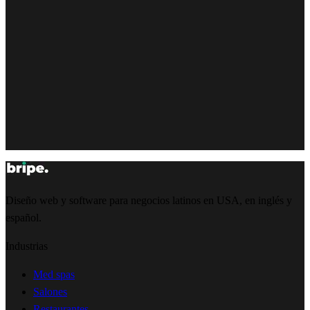
Diseño web y software para negocios latinos en USA, en inglés y
español.
Industrias
Med spas
Salones
Restaurantes