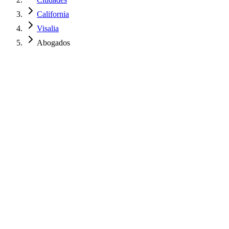
California
Visalia
Abogados
$
850
USD