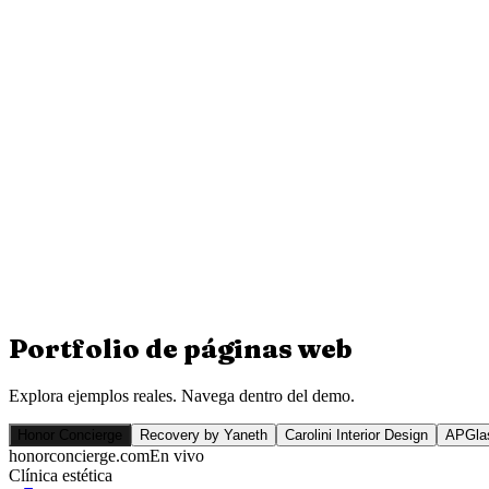
Portfolio de
páginas web
Explora ejemplos reales. Navega dentro del demo.
Honor Concierge
Recovery by Yaneth
Carolini Interior Design
APGlas
honorconcierge.com
En vivo
Clínica estética