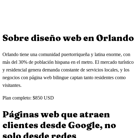
Sí. Diseñamos páginas web accesibles para abogados de
inmigración, derecho familiar, accidentes personales y bufetes
pequeños. Cada área legal tiene su propia página optimizada para
Por supuesto. Muchos bufetes pequeños llegan con páginas web
que clientes encuentren tu bufete en Orlando.
obsoletas que no generan clientes. Rediseñamos tu sitio con diseño
moderno, formularios de consulta y SEO local para que empieces a
Sobre diseño web en
Orlando
captar clientes de Google en Orlando.
Orlando tiene una comunidad puertorriqueña y latina enorme, con
más del 30% de población hispana en el metro. El mercado turístico
y residencial genera demanda constante de servicios locales, y los
negocios con página web bilingue captan tanto residentes como
visitantes.
Plan completo: $850 USD
Páginas web que atraen
clientes
desde Google, no
solo desde redes