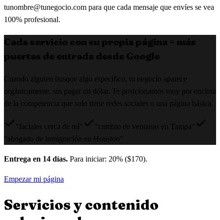
tunombre@tunegocio.com
para que cada mensaje que envíes se vea
100% profesional.
Cada servicio con su propia página = más
puertas de entrada desde Google
Cuando alguien busque algo específico, tu negocio aparece
orgánicamente, sin pagar un dólar. Te posicionamos muy por encima
de la competencia que solo tiene redes sociales o una página básica.
"faciales cerca de mí"
"cambio de ventanas en Tampa"
"abogado de inmigración en Houston"
Entrega en 14 días.
Para iniciar: 20% ($170).
Empezar mi página
Servicios y contenido