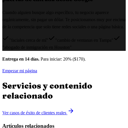
Cuando alguien busque algo específico, tu negocio aparece
orgánicamente, sin pagar un dólar. Te posicionamos muy por encima
de la competencia que solo tiene redes sociales o una página básica.
"faciales cerca de mí"
"cambio de ventanas en Tampa"
"abogado de inmigración en Houston"
Entrega en 14 días.
Para iniciar: 20% ($170).
Empezar mi página
Servicios y contenido
relacionado
Ver casos de éxito de clientes reales
Artículos relacionados