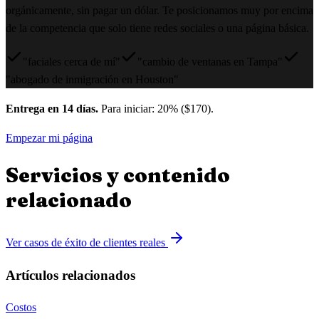
orgánicamente, sin pagar un dólar. Te posicionamos muy por encima
de la competencia que solo tiene redes sociales o una página básica.
"faciales cerca de mí"
"cambio de ventanas en Tampa"
"abogado de inmigración en Houston"
Entrega en 14 días.
Para iniciar: 20% ($170).
Empezar mi página
Servicios y contenido
relacionado
Ver casos de éxito de clientes reales
Artículos relacionados
Costos