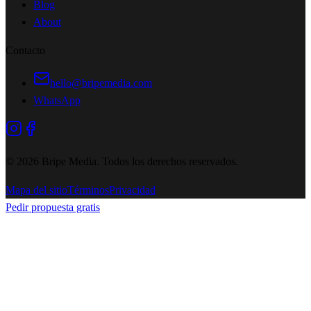
Blog
About
Contacto
hello@bripemedia.com
WhatsApp
©
2026
Bripe Media.
Todos los derechos reservados
.
Mapa del sitio
Términos
Privacidad
Pedir propuesta gratis