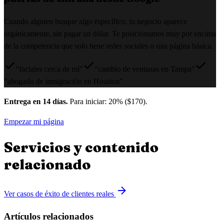
Cuando alguien busque algo específico, tu negocio aparece
orgánicamente, sin pagar un dólar. Te posicionamos muy por encima
de la competencia que solo tiene redes sociales o una página básica.
"faciales cerca de mí"
"cambio de ventanas en Tampa"
"abogado de inmigración en Houston"
Entrega en 14 días.
Para iniciar: 20% ($170).
Empezar mi página
Servicios y contenido
relacionado
Ver casos de éxito de clientes reales
Artículos relacionados