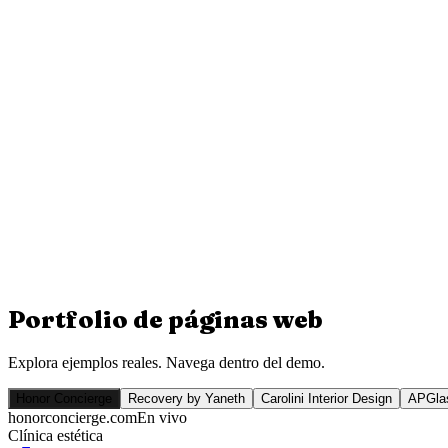
Portfolio de
páginas web
Explora ejemplos reales. Navega dentro del demo.
Honor Concierge
Recovery by Yaneth
Carolini Interior Design
APGlas
honorconcierge.com
En vivo
Clínica estética