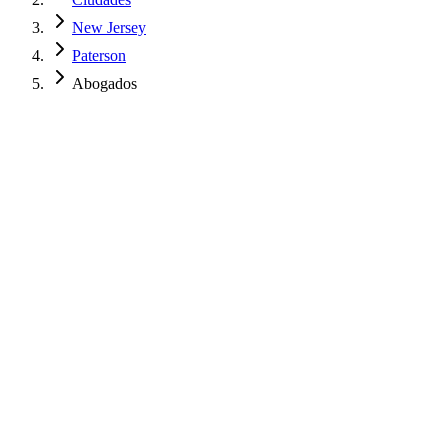
New Jersey
Paterson
Abogados
$
850
USD