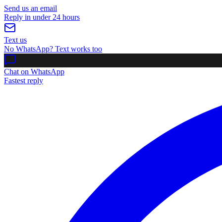
Send us an email
Reply in under 24 hours
Text us
No WhatsApp? Text works too
Chat on WhatsApp
Fastest reply