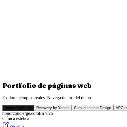
Portfolio de
páginas web
Explora ejemplos reales. Navega dentro del demo.
Honor Concierge
Recovery by Yaneth
Carolini Interior Design
APGlas
honorconcierge.com
En vivo
Clínica estética
Ver sitio