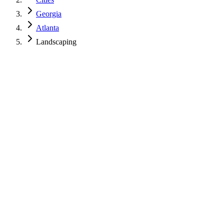
Georgia
Atlanta
Landscaping
$
850
USD