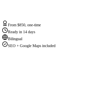
From $850, one-time
Ready in 14 days
Bilingual
SEO + Google Maps included