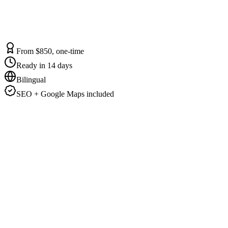
From $850, one-time
Ready in 14 days
Bilingual
SEO + Google Maps included