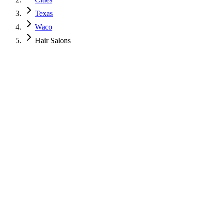
Texas
Waco
Hair Salons
$
850
USD