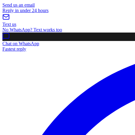
Send us an email
Reply in under 24 hours
Text us
No WhatsApp? Text works too
Chat on WhatsApp
Fastest reply