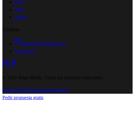
FAQ
Blog
About
Contacto
hello@bripemedia.com
WhatsApp
©
2026
Bripe Media.
Todos los derechos reservados
.
Mapa del sitio
Términos
Privacidad
Pedir propuesta gratis