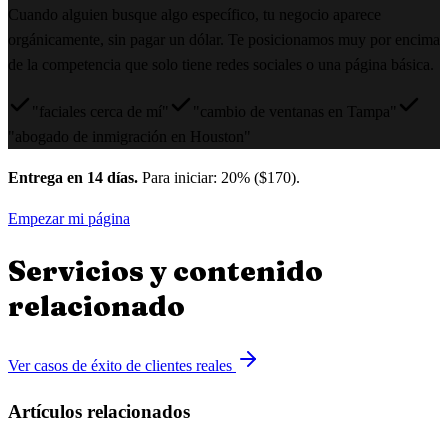
Cuando alguien busque algo específico, tu negocio aparece
orgánicamente, sin pagar un dólar. Te posicionamos muy por encima
de la competencia que solo tiene redes sociales o una página básica.
"faciales cerca de mí"
"cambio de ventanas en Tampa"
"abogado de inmigración en Houston"
Entrega en 14 días.
Para iniciar: 20% ($170).
Empezar mi página
Servicios y contenido
relacionado
Ver casos de éxito de clientes reales
Artículos relacionados