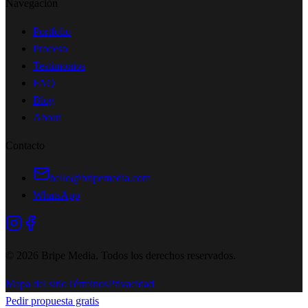
Navegación
Portfolio
Proceso
Testimonios
FAQ
Blog
About
Contacto
hello@bripemedia.com
WhatsApp
©
2026
Bripe Media.
Todos los derechos reservados
.
Mapa del sitio
Términos
Privacidad
Pedir propuesta gratis