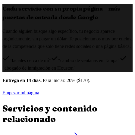
Cada servicio con su propia página = más
puertas de entrada desde Google
Cuando alguien busque algo específico, tu negocio aparece
orgánicamente, sin pagar un dólar. Te posicionamos muy por encima
de la competencia que solo tiene redes sociales o una página básica.
"faciales cerca de mí"
"cambio de ventanas en Tampa"
"abogado de inmigración en Houston"
Entrega en 14 días.
Para iniciar: 20% ($170).
Empezar mi página
Servicios y contenido
relacionado