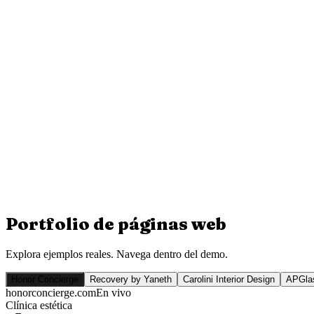
Portfolio de
páginas web
Explora ejemplos reales. Navega dentro del demo.
Honor Concierge
Recovery by Yaneth
Carolini Interior Design
APGlas
honorconcierge.com
En vivo
Clínica estética