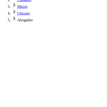
Illinois
Chicago
Abogados
$
850
USD