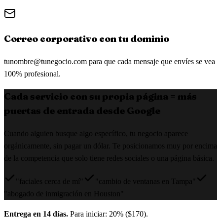
Correo corporativo con tu dominio
tunombre@tunegocio.com
para que cada mensaje que envíes se vea
100% profesional.
Cada servicio con su propia página = más
puertas de entrada desde Google
Cuando alguien busque algo específico, tu negocio aparece
orgánicamente, sin pagar un dólar. Te posicionamos muy por encima
de la competencia que solo tiene redes sociales o una página básica.
"faciales cerca de mí"
"cambio de ventanas en Tampa"
"abogado de inmigración en Houston"
Entrega en 14 días.
Para iniciar: 20% ($170).