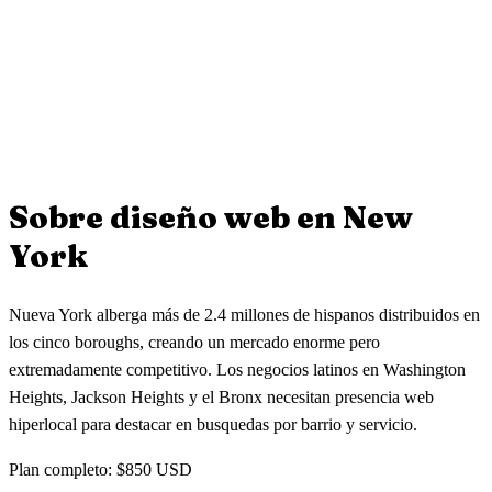
Sí. Podemos hacer tu página bilingüe para captar clientes tanto
pequeños?
latinos como angloparlantes en tu zona.
¿Pueden rediseñar la página web vieja de mi bufete?
Sí. Diseñamos páginas web accesibles para abogados de
inmigración, derecho familiar, accidentes personales y bufetes
pequeños. Cada área legal tiene su propia página optimizada para
Por supuesto. Muchos bufetes pequeños llegan con páginas web
que clientes encuentren tu bufete en New York.
obsoletas que no generan clientes. Rediseñamos tu sitio con diseño
moderno, formularios de consulta y SEO local para que empieces a
Sobre diseño web en
New
captar clientes de Google en New York.
York
Nueva York alberga más de 2.4 millones de hispanos distribuidos en
los cinco boroughs, creando un mercado enorme pero
extremadamente competitivo. Los negocios latinos en Washington
Heights, Jackson Heights y el Bronx necesitan presencia web
hiperlocal para destacar en busquedas por barrio y servicio.
Plan completo: $850 USD