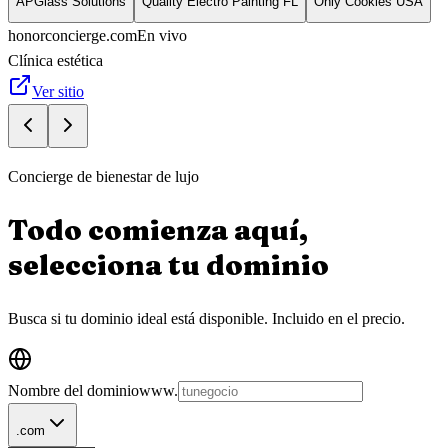
APGlass Solutions
Quality Electro Painting FL
Only Cookies USA
honorconcierge.com
En vivo
Clínica estética
Ver sitio
Concierge de bienestar de lujo
Todo comienza aquí,
selecciona tu
dominio
Busca si tu dominio ideal está disponible.
Incluido en el precio.
Nombre del dominio
www.
.com