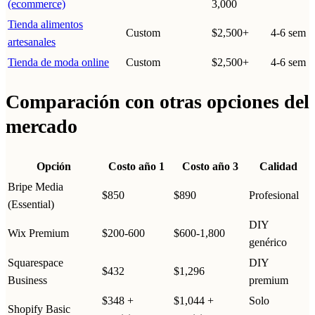
(ecommerce)
3,000
Tienda alimentos
Custom
$2,500+
4-6 sem
artesanales
Tienda de moda online
Custom
$2,500+
4-6 sem
Comparación con otras opciones del
mercado
Opción
Costo año 1
Costo año 3
Calidad
Bripe Media
$850
$890
Profesional
(Essential)
DIY
Wix Premium
$200-600
$600-1,800
genérico
Squarespace
DIY
$432
$1,296
Business
premium
$348 +
$1,044 +
Solo
Shopify Basic