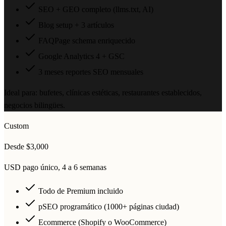
SEO + GEO completo (llms.txt, AI)
Blog setup + 3 artículos
FAQPage schema enriquecido
Google Analytics 4 + GSC
3 meses reportes SEO mensuales
Ideal para: bufetes, clínicas estéticas, restaurantes establecidos,
negocios bilingües.
Custom
Desde $3,000
USD pago único, 4 a 6 semanas
Todo de Premium incluido
pSEO programático (1000+ páginas ciudad)
Ecommerce (Shopify o WooCommerce)