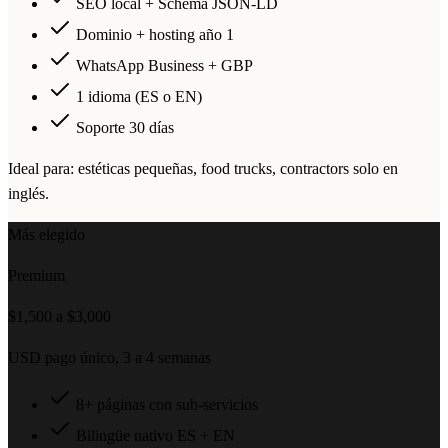
SEO local + Schema JSON-LD
Dominio + hosting año 1
WhatsApp Business + GBP
1 idioma (ES o EN)
Soporte 30 días
Ideal para: estéticas pequeñas, food trucks, contractors solo en
inglés.
Más elegido
Premium
$1,500 a $3,000
USD pago único, 3 a 4 semanas
8+ páginas con sub-servicios
Bilingüe nativo ES + EN