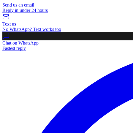
Send us an email
Reply in under 24 hours
Text us
No WhatsApp? Text works too
Chat on WhatsApp
Fastest reply