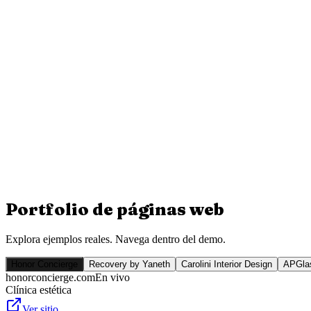
Portfolio de
páginas web
Explora ejemplos reales. Navega dentro del demo.
Honor Concierge
Recovery by Yaneth
Carolini Interior Design
APGlas
honorconcierge.com
En vivo
Clínica estética
Ver sitio