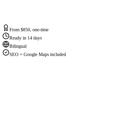
From $850, one-time
Ready in 14 days
Bilingual
SEO + Google Maps included