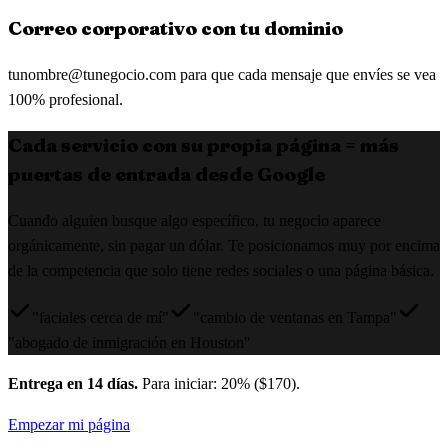
Correo corporativo con tu dominio
tunombre@tunegocio.com
para que cada mensaje que envíes se vea
100% profesional.
Cada servicio con su propia página = más
puertas de entrada desde Google
Cuando alguien busque algo específico, tu negocio aparece
orgánicamente, sin pagar un dólar. Te posicionamos muy por encima
de la competencia que solo tiene redes sociales o una página básica.
"faciales cerca de mí"
"cambio de ventanas en Tampa"
"abogado de inmigración en Houston"
Entrega en 14 días.
Para iniciar: 20% ($170).
Empezar mi página