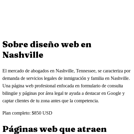
¿Pueden rediseñar la página web vieja de mi bufete?
Sí. Diseñamos páginas web accesibles para abogados de
inmigración, derecho familiar, accidentes personales y bufetes
pequeños. Cada área legal tiene su propia página optimizada para
Por supuesto. Muchos bufetes pequeños llegan con páginas web
que clientes encuentren tu bufete en Nashville.
obsoletas que no generan clientes. Rediseñamos tu sitio con diseño
moderno, formularios de consulta y SEO local para que empieces a
Sobre diseño web en
captar clientes de Google en Nashville.
Nashville
El mercado de abogados en Nashville, Tennessee, se caracteriza por
demanda de servicios legales de inmigración y familia en Nashville.
Una página web profesional enfocada en formulario de consulta
bilingüe y páginas por área legal te ayuda a destacar en Google y
captar clientes de tu zona antes que la competencia.
Plan completo: $850 USD
Páginas web que atraen