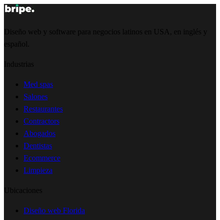
Diseño web y software para negocios latinos en USA, en inglés y
español.
Industrias
Med spas
Salones
Restaurantes
Contractors
Abogados
Dentistas
Ecommerce
Limpieza
Ubicaciones
Diseño web Florida